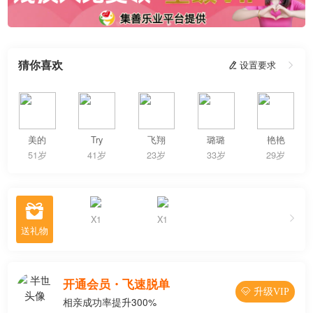
猜你喜欢
 设置要求

美的
Try
飞翔
璐璐
艳艳
51岁
41岁
23岁
33岁
29岁

X1
X1
收到2份
开通会员・飞速脱单
 升级VIP
相亲成功率提升300%