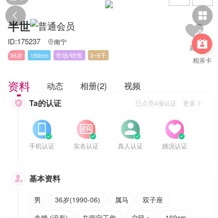


半世
ID:175237
南宁


36岁
169cm
市场/销售
3~5千
相亲卡
资料
动态
相册(2)
视频
Ta的认证

已点亮4项认证 更多








手机认证
实名认证
真人认证
婚况认证
基本资料

男
36岁(1990-06)
属马
双子座
未婚 (没有)
在南宁工作
户籍：
169cm