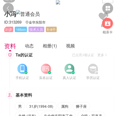


小冯
ID:313269
金华东阳市


31岁
165cm
技术人员
5~8千
相亲卡
资料
动态
相册(1)
视频
Ta的认证

已点亮3项认证 更多








手机认证
实名认证
真人认证
学历认证
基本资料

男
31岁(1994-08)
属狗
狮子座
未婚 (没有)
在金华东阳市工作
户籍：获嘉县