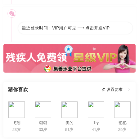

最近登录时间：VIP用户可见
点击开通VIP

猜你喜欢
 设置要求

飞翔
璐璐
美的
Try
艳艳
23岁
33岁
51岁
41岁
29岁