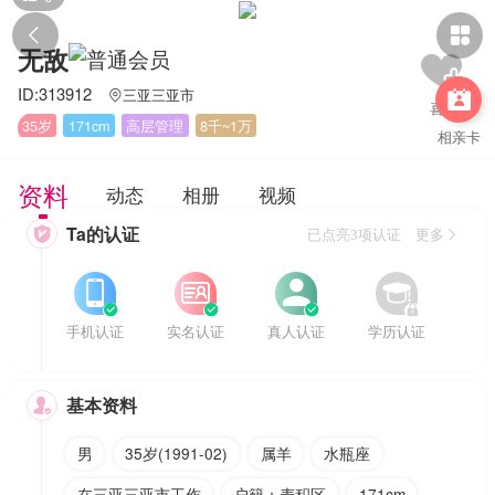


无敌
ID:313912
三亚三亚市


35岁
171cm
高层管理
8千~1万
相亲卡
资料
动态
相册
视频
Ta的认证

已点亮3项认证 更多








手机认证
实名认证
真人认证
学历认证
基本资料

男
35岁(1991-02)
属羊
水瓶座
在三亚三亚市工作
户籍：麦积区
171cm