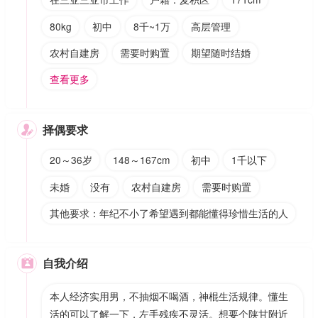
80kg
初中
8千~1万
高层管理
农村自建房
需要时购置
期望随时结婚
查看更多
择偶要求

20～36岁
148～167cm
初中
1千以下
未婚
没有
农村自建房
需要时购置
其他要求：年纪不小了希望遇到都能懂得珍惜生活的人
自我介绍

本人经济实用男，不抽烟不喝酒，神棍生活规律。懂生
活的可以了解一下，左手残疾不灵活。想要个陕甘附近