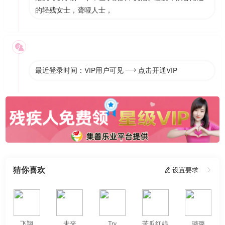
的轻残女士，聋哑人士，

最近登录时间：VIP用户可见
点击开通VIP

猜你喜欢
 设置要求

飞翔
未来
Try
苦瓜红娘
璐璐