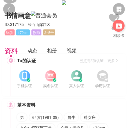


书情画意
ID:317175
白山浑江区


64岁
172cm
教师
3~5千
相亲卡
资料
动态
相册
视频
Ta的认证

已点亮3项认证 更多








手机认证
实名认证
真人认证
学历认证
基本资料

男
64岁(1961-09)
属牛
处女座
在白山浑江区工作
户籍：抚松县
172cm