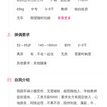
65kg
中专
3~5千
教师
独自租房
无车
期望随时结婚
查看更多
择偶要求

52～65岁
140～160cm
初中
2~3千
离异
有，不在一起住
无房
需要时购置
其他要求：其他随缘
自我介绍

我因车祸小腿受伤，无需辅助，能照顾他人。学校教师
提前退休。，工资月薪5000，要求女方有固定收入，心
地善良，同情达理，不离不弃，陪伴到老。属鼠，牛，