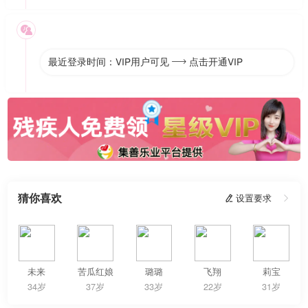

最近登录时间：VIP用户可见
点击开通VIP

猜你喜欢
 设置要求

未来
苦瓜红娘
璐璐
飞翔
莉宝
34岁
37岁
33岁
22岁
31岁