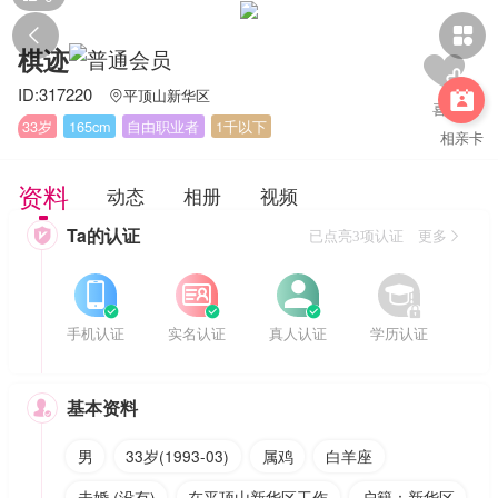


棋迹
ID:317220
平顶山新华区


33岁
165cm
自由职业者
1千以下
相亲卡
资料
动态
相册
视频
Ta的认证

已点亮3项认证 更多








手机认证
实名认证
真人认证
学历认证
基本资料

男
33岁(1993-03)
属鸡
白羊座
未婚 (没有)
在平顶山新华区工作
户籍：新华区