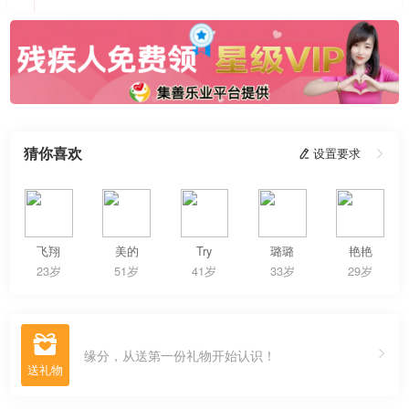
猜你喜欢
 设置要求

飞翔
美的
Try
璐璐
艳艳
23岁
51岁
41岁
33岁
29岁

缘分，从送第一份礼物开始认识！