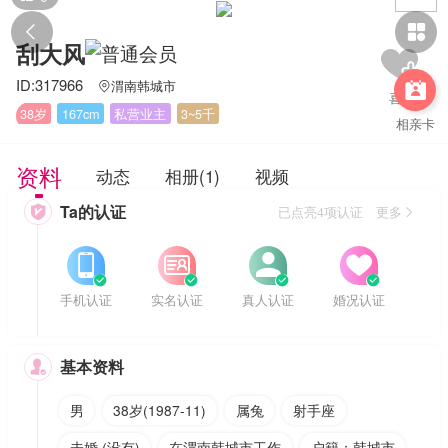


刮大风
ID:317966
渭南韩城市


38岁
167cm
私营业主
3~5千
相亲卡
资料
动态
相册(1)
视频
Ta的认证

已点亮4项认证 更多








手机认证
实名认证
真人认证
婚况认证
基本资料

男
38岁(1987-11)
属兔
射手座
未婚 (没有)
在渭南韩城市工作
户籍：韩城市