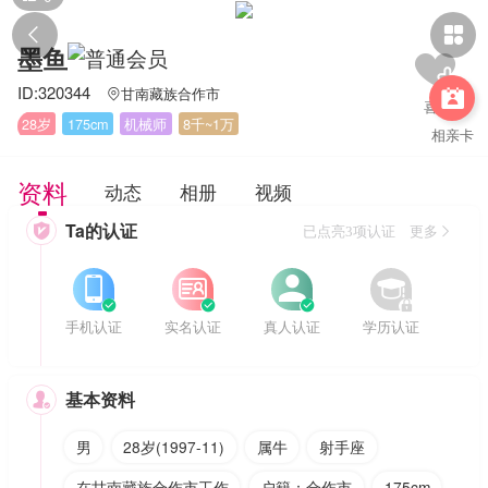


墨鱼
ID:320344
甘南藏族合作市


28岁
175cm
机械师
8千~1万
相亲卡
资料
动态
相册
视频
Ta的认证

已点亮3项认证 更多








手机认证
实名认证
真人认证
学历认证
基本资料

男
28岁(1997-11)
属牛
射手座
在甘南藏族合作市工作
户籍：合作市
175cm