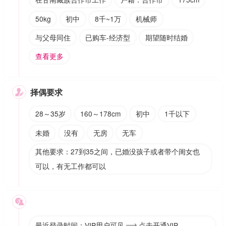
50kg
初中
8千~1万
机械师
与父母同住
已购车-经济型
期望随时结婚
查看更多
择偶要求

28～35岁
160～178cm
初中
1千以下
未婚
没有
无房
无车
其他要求：27到35之间，已婚没孩子或者带个闺女也
可以，有无工作都可以

最近登录时间：VIP用户可见
点击开通VIP
