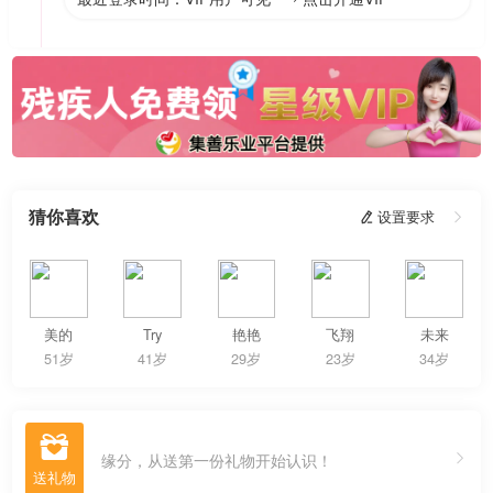
猜你喜欢
 设置要求

美的
Try
艳艳
飞翔
未来
51岁
41岁
29岁
23岁
34岁

缘分，从送第一份礼物开始认识！