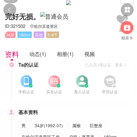


完好无损。
ID:321502
哈尔滨道里区


34岁
180cm
其他
5~8千
相亲卡
资料
动态(1)
相册(1)
视频
Ta的认证

已点亮3项认证 更多








手机认证
实名认证
真人认证
学历认证
基本资料

男
34岁(1992-07)
属猴
巨蟹座
在哈尔滨道里区工作
户籍：蓬莱市
180cm