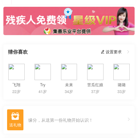
猜你喜欢
 设置要求

飞翔
Try
未来
苦瓜红娘
璐璐
22岁
41岁
34岁
37岁
33岁

缘分，从送第一份礼物开始认识！