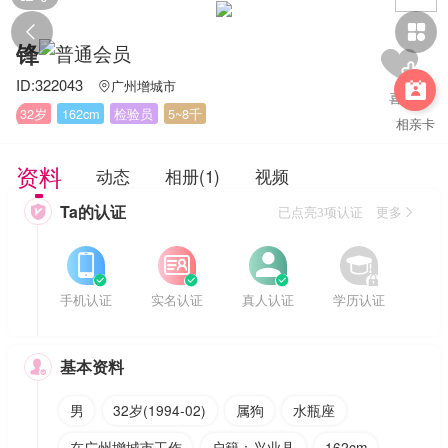


锋
ID:322043
广州增城市


32岁
162cm
检验员
5~8千
相亲卡
资料
动态
相册(1)
视频
Ta的认证

已点亮3项认证 更多








手机认证
实名认证
真人认证
学历认证
基本资料

男
32岁(1994-02)
属狗
水瓶座
在广州增城市工作
户籍：兴业县
162cm