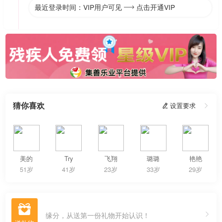
最近登录时间：VIP用户可见
点击开通VIP

猜你喜欢
 设置要求

美的
Try
飞翔
璐璐
艳艳
51岁
41岁
23岁
33岁
29岁

缘分，从送第一份礼物开始认识！