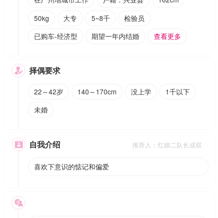
50kg
大专
5~8千
检验员
已购车-经济型
期望一年内结婚
查看更多
择偶要求

22～42岁
140～170cm
没上学
1千以下
未婚
自我介绍

推荐人：红娘二队长成双
喜欢下意识的惦记和偏爱
