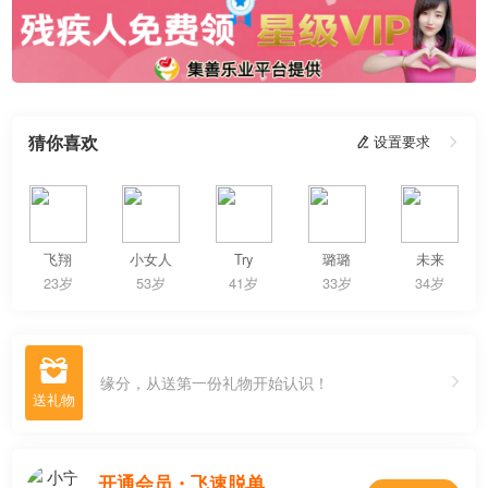
猜你喜欢
 设置要求

飞翔
小女人
Try
璐璐
未来
23岁
53岁
41岁
33岁
34岁

缘分，从送第一份礼物开始认识！
开通会员・飞速脱单