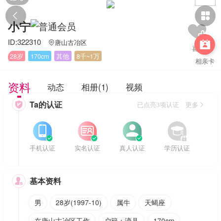


小宁
ID:322310
唐山古冶区


28岁
170cm
其他
8千~1万
相亲卡
资料
动态
相册(1)
视频
Ta的认证

已点亮3项认证 更多








手机认证
实名认证
真人认证
学历认证
基本资料

男
28岁(1997-10)
属牛
天蝎座
在唐山古冶区工作
户籍：滦县
170cm