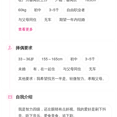
60kg
初中
3~5千
自由职业者
与父母同住
无车
期望一年内结婚
查看更多
择偶要求

33～36岁
155～165cm
初中
3~5千
未婚
有，在一起住
与父母同住
无车
其他要求：我希望找另一半是。轻微智力。孝顺父母。
自我介绍

我是智力四级，还左眼睛有点斜视。我的爱好是刷下抖
音。听下音乐。爱食美食。追下剧。