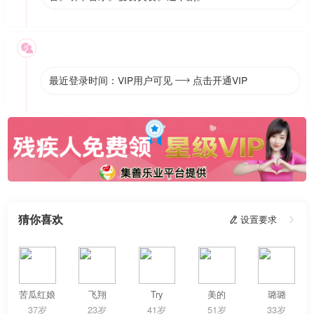

最近登录时间：VIP用户可见
点击开通VIP

猜你喜欢
 设置要求

苦瓜红娘
飞翔
Try
美的
璐璐
37岁
23岁
41岁
51岁
33岁