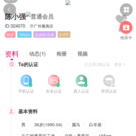


陈小强
ID:324070
广州番禺区


36岁
165cm
自由职业者
3~5千
相亲卡
资料
动态(1)
相册
视频
Ta的认证

已点亮3项认证 更多








手机认证
实名认证
真人认证
学历认证
基本资料

男
36岁(1990-04)
属马
白羊座
在广州番禺区工作
户籍：番禺区
165cm