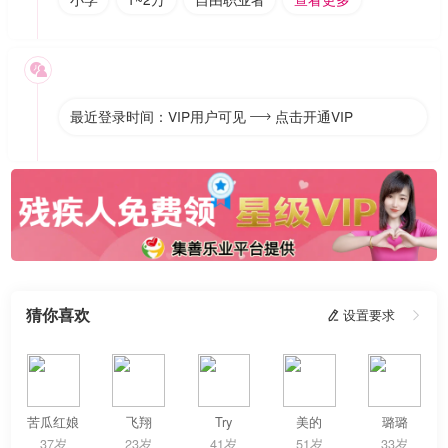

最近登录时间：VIP用户可见
点击开通VIP

猜你喜欢
 设置要求

苦瓜红娘
飞翔
Try
美的
璐璐
37岁
23岁
41岁
51岁
33岁