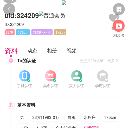


uid:324209
ID:324209

33岁
175cm
自由职业者
1~2万
相亲卡
资料
动态
相册
视频
Ta的认证

已点亮3项认证 更多








手机认证
实名认证
真人认证
学历认证
基本资料

男
33岁(1993-01)
属鸡
水瓶座
175cm
小学
1~2万
自由职业者
查看更多