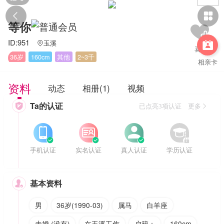


等你
ID:951
玉溪


36岁
160cm
其他
2~3千
相亲卡
资料
动态
相册(1)
视频
Ta的认证

已点亮3项认证 更多








手机认证
实名认证
真人认证
学历认证
基本资料

男
36岁(1990-03)
属马
白羊座
未婚 (没有)
在玉溪工作
户籍：
160cm