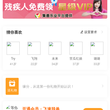
猜你喜欢
 设置要求

Try
飞翔
未来
苦瓜红娘
璐璐
41岁
22岁
34岁
37岁
33岁

缘分，从送第一份礼物开始认识！
开通会员・飞速脱单