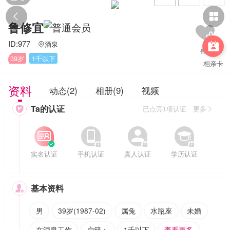


鲁修宜
ID:977
酒泉


39岁
1千以下
相亲卡
资料
动态(2)
相册(9)
视频
Ta的认证

已点亮1项认证 更多








实名认证
手机认证
真人认证
学历认证
基本资料

男
39岁(1987-02)
属兔
水瓶座
未婚
在酒泉工作
户籍：
1千以下
查看更多