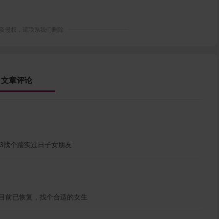
及侵权，请联系我们删除
文章评论
73找个踏实过日子女朋友
）目前已恢复，找个合适的女生