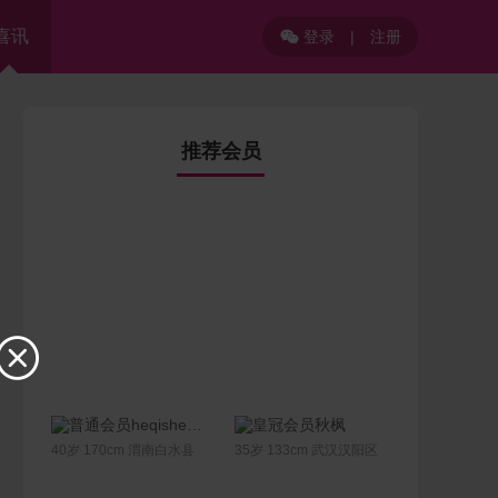
喜讯
登录
|
注册

推荐会员

联系Ta
联系Ta
heqishengcaiHQSC
秋枫
40岁 170cm 渭南白水县
35岁 133cm 武汉汉阳区