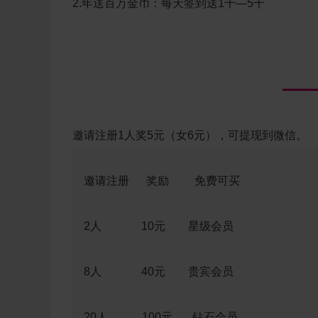
2.
年送百万金币：每天签到送1千—5千
邀请注册1人奖5元（女6元），可提现到微信。
邀请注册 奖励 免费可买
2人 10元 星级会员
8人 40元 贵宾会员
20人 100元 钻石会员