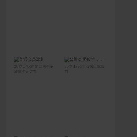
联系Ta
联系Ta
冰川
孤羊，条件允许可以去女方那里工作。
20岁 170cm 黔西南布依
35岁 175cm 石家庄藁城
族苗族兴义市
市