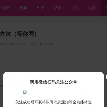
找缘分
视频
约会
活动
红娘
动态
方法（等你网）
：2020-12-12 阅读：

457599
免费
请用微信扫码关注公众号
关注成功后可获得帐号消息通知等全功能体验