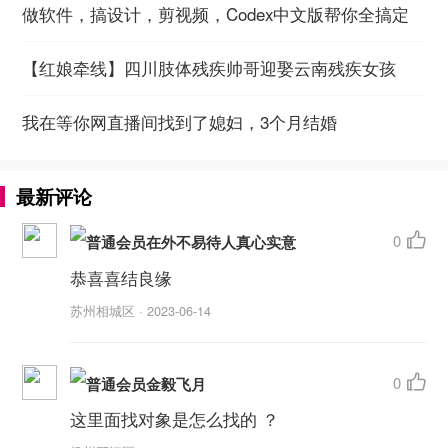
做软件，搞设计，剪视频，Codex中文版帮你全搞定
【红娘牵线】四川肢体残疾帅哥迎娶云南残疾女孩
我在等你网直播间找到了媳妇，3个月结婚
最新评论
0

在外不易待人真心实意
恭喜喜结良缘
苏州相城区 · 2023-06-14
0

金毅飞月
这里面找对象是怎么找的 ？