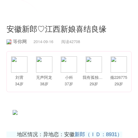
婚恋学堂


安徽新郎♡江西新娘喜结良缘
等你网
2014-09-16 阅读42708
刘霄
无声阿龙
小科
我有孤独和烈酒
殇226775
34岁
38岁
37岁
29岁
29岁
地区情况：异地恋：
安徽
新郎（ＩＤ：8931）