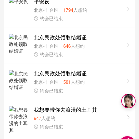
平安夜
北京-丰台区
1794
人想约

约会已结束
北京民政处领取结婚证
北京-丰台区
646
人想约

约会已结束
北京民政处领取结婚证
北京-丰台区
581
人想约

约会已结束
我想要带你去浪漫的土耳其
947
人想约

约会已结束