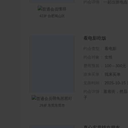
约会详情：
一起出游地点
懂得
42岁 合肥蜀山区
看电影吃饭
约会类型：
看电影
约会对象：
女性
费用预算：
100～300元
谁来买单：
我来买单
见面时间：
2025-10-1
约会详情：
逛逛街，然后
子
萌兔崽崽吖
29岁 东莞东莞市
真心实意找女朋友