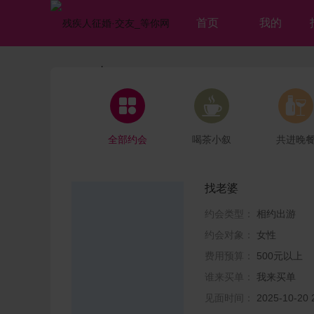
首页
我的



全部约会
喝茶小叙
共进晚
找老婆
约会类型：
相约出游
约会对象：
女性
费用预算：
500元以上
谁来买单：
我来买单
见面时间：
2025-10-2