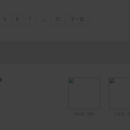
5
6
7
…
72
下一页
录
手机版二维码
公众号二