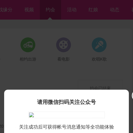
找缘分
视频
约会
活动
红娘
动态



餐
相约出游
看电影
欢唱K歌
约会已结束
有
0
人报名
请用微信扫码关注公众号
1007
人想约
查看约会
0 20:30 星期一
关注成功后可获得帐号消息通知等全功能体验