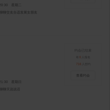
6 20:30 星期二
聊聊交友合适发展女朋友
约会已结束
有
0
人报名
716
人想约
查看约会
4 21:30 星期日
聊聊天说说话