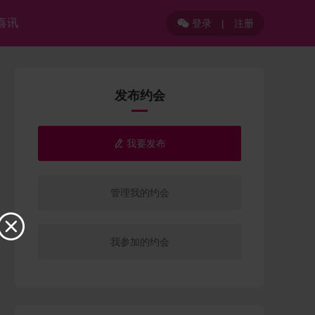
喜讯
登录
|
注册

发布约会
我要发布

管理我的约会

我参加的约会