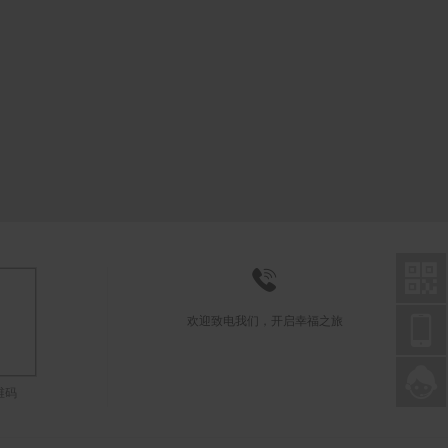



欢迎致电我们，开启幸福之旅

联系在线客服
维码