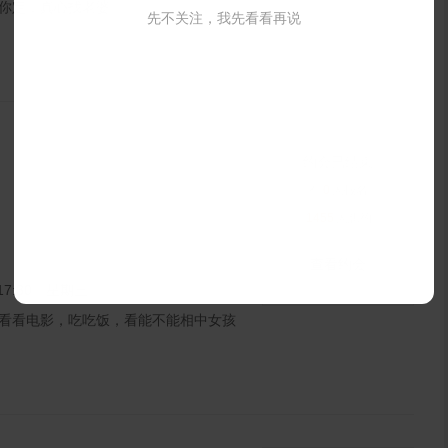
你定，真心找老婆
先不关注，我先看看再说
约会已结束
有
0
人报名
1455
人想约
查看约会
5 17:30 星期三
看看电影，吃吃饭，看能不能相中女孩