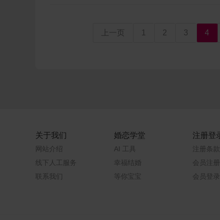
上一页
1
2
3
4
关于我们
婚恋学堂
注册登
网站介绍
AI 工具
注册条款
线下人工服务
幸福结婚
会员注册
联系我们
等你宝宝
会员登录