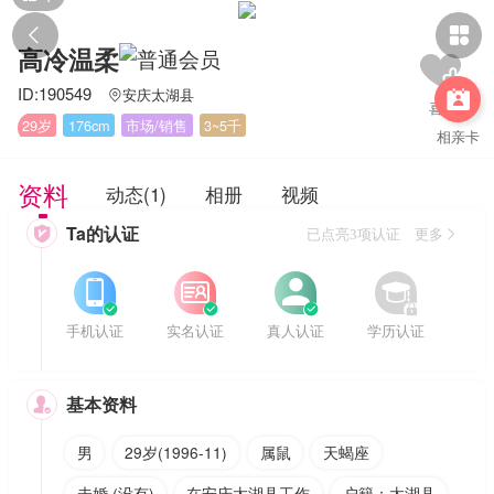


高冷温柔
ID:190549
安庆太湖县


29岁
176cm
市场/销售
3~5千
相亲卡
资料
动态(1)
相册
视频
Ta的认证

已点亮3项认证 更多








手机认证
实名认证
真人认证
学历认证
基本资料

男
29岁(1996-11)
属鼠
天蝎座
未婚 (没有)
在安庆太湖县工作
户籍：太湖县