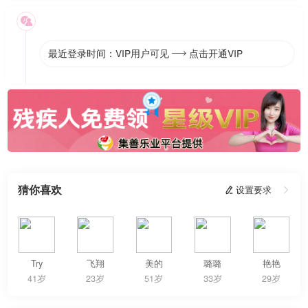

最近登录时间：VIP用户可见
点击开通VIP

猜你喜欢
 设置要求

Try
飞翔
美的
璐璐
艳艳
41岁
23岁
51岁
33岁
29岁