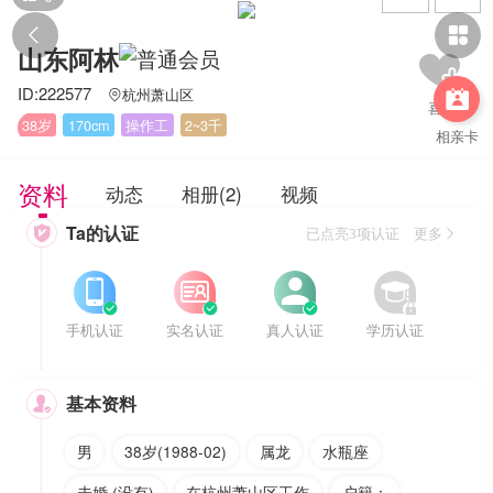


山东阿林
ID:222577
杭州萧山区


38岁
170cm
操作工
2~3千
相亲卡
资料
动态
相册(2)
视频
Ta的认证

已点亮3项认证 更多








手机认证
实名认证
真人认证
学历认证
基本资料

男
38岁(1988-02)
属龙
水瓶座
未婚 (没有)
在杭州萧山区工作
户籍：