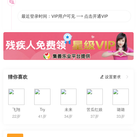

最近登录时间：VIP用户可见
点击开通VIP

猜你喜欢
 设置要求

飞翔
Try
未来
苦瓜红娘
璐璐
22岁
41岁
34岁
37岁
33岁