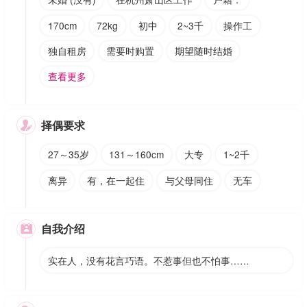
170cm
72kg
初中
2~3千
操作工
独自租房
需要时购置
期望随时结婚
查看更多
择偶要求

27～35岁
131～160cm
大专
1~2千
离异
有，在一起住
与父母同住
无车
自我介绍

实在人，没有花言巧语。不惹事但也不怕事……