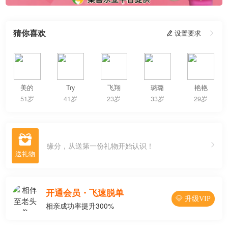
猜你喜欢
 设置要求

美的
Try
飞翔
璐璐
艳艳
51岁
41岁
23岁
33岁
29岁

缘分，从送第一份礼物开始认识！
开通会员・飞速脱单
 升级VIP
相亲成功率提升300%