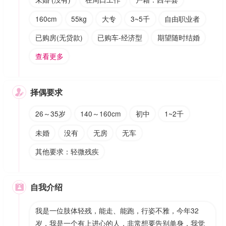
160cm
55kg
大专
3~5千
自由职业者
已购房(无贷款)
已购车-经济型
期望随时结婚
查看更多
择偶要求

26～35岁
140～160cm
初中
1~2千
未婚
没有
无房
无车
其他要求：轻微残疾
自我介绍

我是一位肢体轻残，能走、能跑，行姿不雅，今年32
岁，我是一个有上进心的人，非常想要告别单身，我觉