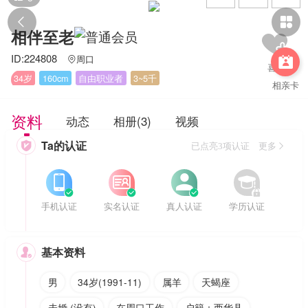


相伴至老
ID:224808
周口


34岁
160cm
自由职业者
3~5千
相亲卡
资料
动态
相册(3)
视频
Ta的认证

已点亮3项认证 更多








手机认证
实名认证
真人认证
学历认证
基本资料

男
34岁(1991-11)
属羊
天蝎座
未婚 (没有)
在周口工作
户籍：西华县