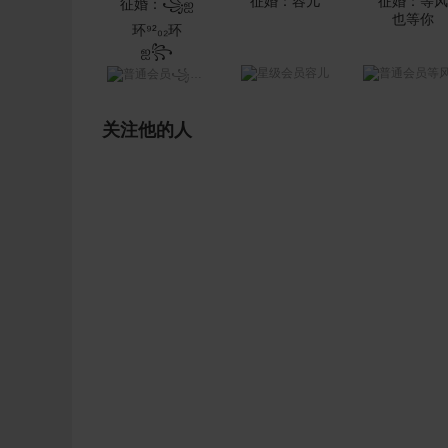
容儿
等风也等
꧁ஐ环⁹²₀₂环ஐ꧂
关注他的人