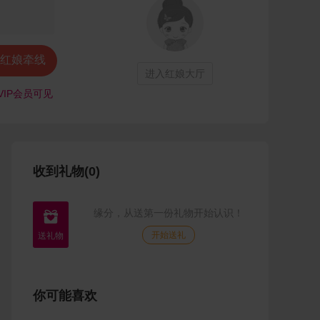
红娘牵线
进入红娘大厅
VIP会员可见
收到礼物(0)
缘分，从送第一份礼物开始认识！

开始送礼
你可能喜欢