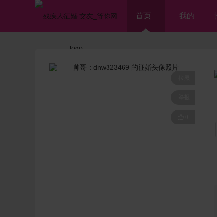
首页
我的
拉黑
举报

0