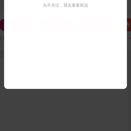
先不关注，我先看看再说




发私信
打招呼
联系Ta
注册时间：
VIP会员可见
最后登录时间：
VIP会员可见
最后位置：