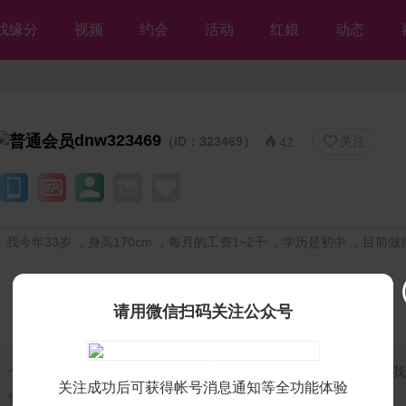
找缘分
视频
约会
活动
红娘
动态
dnw323469
（ID：323469）
关注


42
我今年33岁 ，身高170cm ，每月的工资1~2千 ，学历是初中 ，目前
请用微信扫码关注公众号
个人独白：
我是残疾人征婚【等你网】的帅哥会员❤dnw323469❤，
关注成功后可获得帐号消息通知等全功能体验
你，但愿不离不弃💘