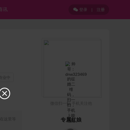
喜讯
登录
|
注册

做待业中

微信扫一扫 手机关注他
我在这里等
专属红娘