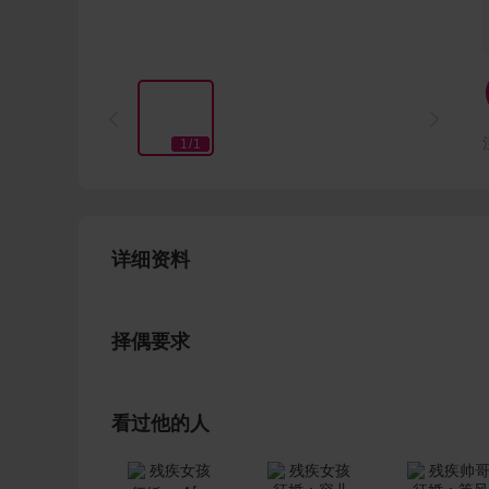


1
/
1
详细资料
择偶要求
看过他的人