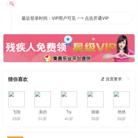

最近登录时间：VIP用户可见
点击开通VIP

猜你喜欢
 设置要求

飞翔
美的
Try
璐璐
艳艳
23岁
51岁
41岁
33岁
29岁