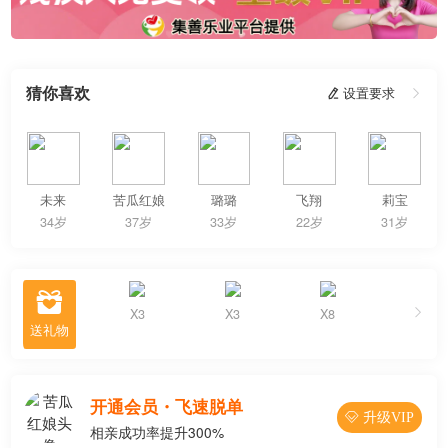
猜你喜欢
 设置要求

未来
苦瓜红娘
璐璐
飞翔
莉宝
34岁
37岁
33岁
22岁
31岁

X3
X3
X8
收到83份
开通会员・飞速脱单
 升级VIP
相亲成功率提升300%