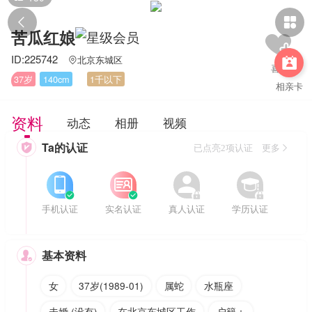


苦瓜红娘
ID:225742
北京东城区


37岁
140cm
1千以下
相亲卡
资料
动态
相册
视频
Ta的认证

已点亮2项认证 更多








手机认证
实名认证
真人认证
学历认证
基本资料

女
37岁(1989-01)
属蛇
水瓶座
未婚 (没有)
在北京东城区工作
户籍：