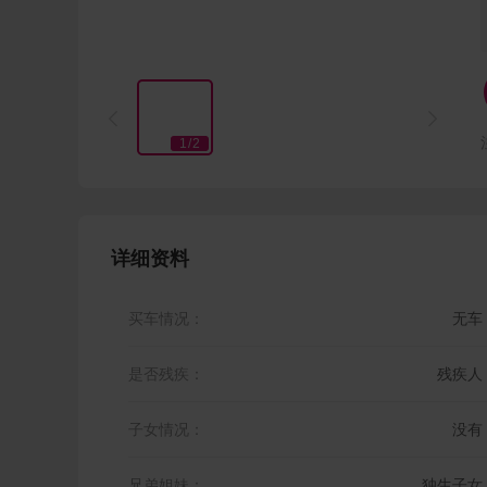


1
/
2
详细资料
买车情况：
无车
是否残疾：
残疾人
子女情况：
没有
兄弟姐妹：
独生子女