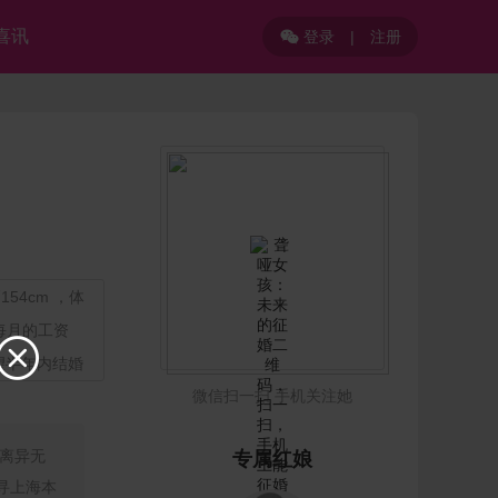
喜讯
登录
|
注册

54cm ，体
，每月的工资

望半年内结婚
微信扫一扫 手机关注她
离异无
专属红娘
寻上海本