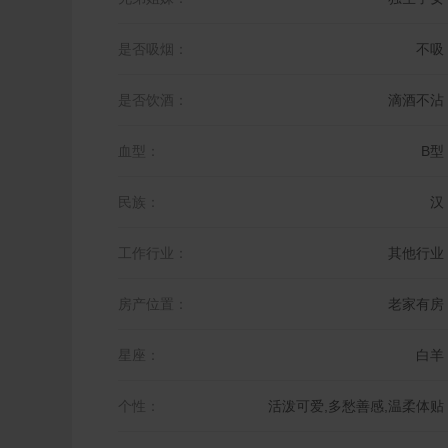
是否吸烟：
不吸
是否饮酒：
滴酒不沾
血型：
B型
民族：
汉
工作行业：
其他行业
房产位置：
老家有房
星座：
白羊
个性：
活泼可爱,多愁善感,温柔体贴