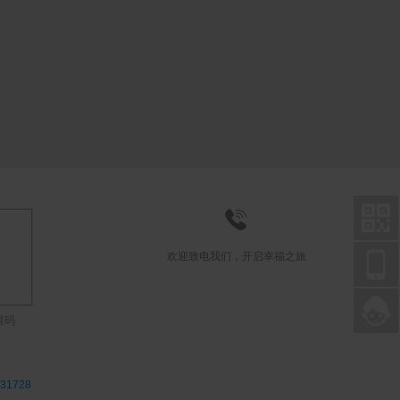



欢迎致电我们，开启幸福之旅

联系在线客服
维码
31728