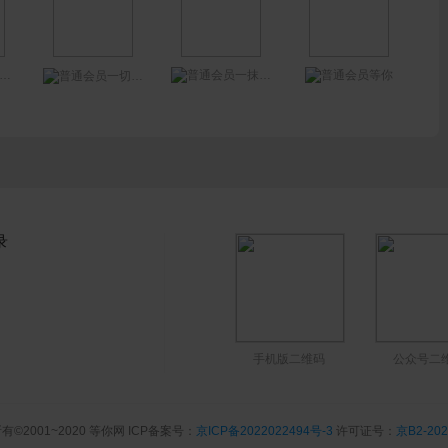
一抹残阳
等你
一切斌斌 ₂₀₂₁ ᯤ⁵ᴳ
录
手机版二维码
公众号二
有©2001~2020 等你网 ICP备案号：
京ICP备2022022494号-3
许可证号：
京B2-202