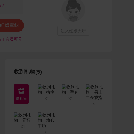
部

红娘牵线
进入红娘大厅
VIP会员可见
收到礼物(5)

X1
X1
X1
X1
X1