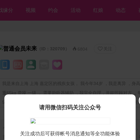
找缘分
视频
约会
活动
红娘
动态
未来
（ID：320709）
关注


6804
我是来自上海 上海 嘉定区的残疾女孩， 我今年34岁 ，我是离异 ，身高1
重65kg 聋哑 一级 ， 需要助听器辅助 ，我完全自理，并能照顾对方 
5~8千 ，学历是大专 ，目前做客服人员 ，暂时无房希望双方解决 ，期
请用微信扫码关注公众号
个人独白：
外地户籍，重度听障言语一级，日常依靠文字、手语沟通，
关注成功后可获得帐号消息通知等全功能体验
孩。性格温和顾家，文静，独立，生活自律，定居上海嘉定安稳生活。