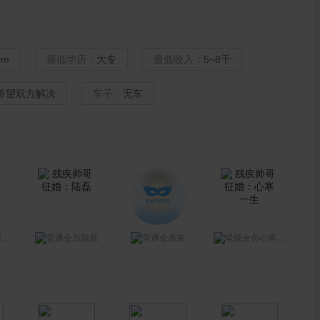
cm
最低学历：
大专
最低收入：
5~8千
希望双方解决
车子：
无车
了
陆磊
灰
心寒一生