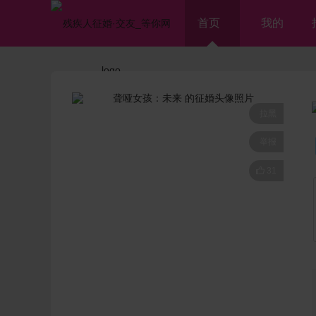
首页
我的
拉黑
举报

31