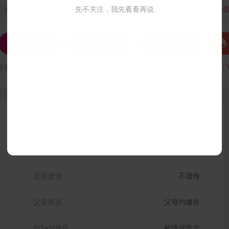
地再婚男士，健全人、听障人都可以，无烟酒等不良嗜好，成熟...
先不关注，我先看看再说
全




发私信
打招呼
联系Ta
注册时间：
VIP会员可见
最后登录时间：
VIP会员可见
最后位置：
户籍地区：
新疆 博尔塔拉蒙古 博乐市
是否遗传：
不遗传
父母状况：
父母均健在
与Ta父母住：
视情况而定