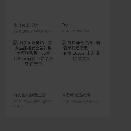
联系Ta
联系Ta
用心灵去聆听
Try
41岁 160cm 长春
38岁 168cm 济宁任城区
联系Ta
联系Ta
有女生能接受全盲的男生可联系我
骑着摩托追嫦娥……
36岁 172cm 伊犁哈萨克
44岁 165cm 潍坊奎文区
伊宁市