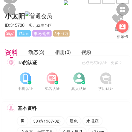


小太阳
ID:315700
北京丰台区


39岁
174cm
市场/销售
8千~1万
相亲卡
资料
动态(3)
相册(3)
视频
Ta的认证

已点亮3项认证 更多








手机认证
实名认证
真人认证
学历认证
基本资料

男
39岁(1987-02)
属兔
水瓶座
在北京丰台区工作
户籍：易县
174cm